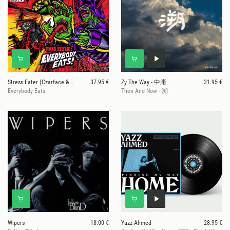
Stress Eater (Czarface & Dr.Octagon)
37.95 €
Zy The Way - 中庸
31.95 €
Everybody Eats
Then And Now - 溯
Wipers
18.00 €
Yazz Ahmed
28.95 €