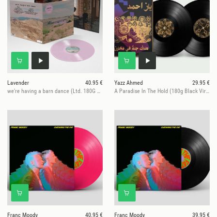
Lavender
40.95 €
Yazz Ahmed
29.95 €
we're having a barn dance (Ltd. 180G Lilac Vinyl)
A Paradise In The Hold (180g Black Virgin Vinyl)
Franc Moody
40.95 €
Franc Moody
39.95 €