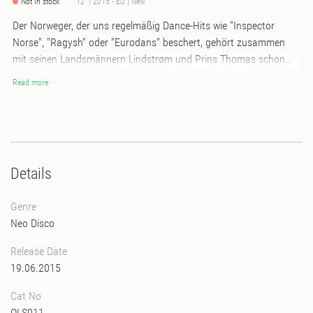
Not in stock
12" | 2015 - EU | New
Der Norweger, der uns regelmäßig Dance-Hits wie "Inspector
Norse", "Ragysh" oder "Eurodans" beschert, gehört zusammen
mit seinen Landsmännern Lindstrøm und Prins Thomas schon
seit vielen Jahren zu den wegweisenden Produzenten in Sachen
Read more
House, NuDisco und Leftfield. Vor allem seine discoiden Edits und
Remixe brachten ihm hohe Anerkennung ein. Nun erscheinen
Remixe zu seinen Songs von Pepe Bradock, Joakim und Eric
Duncan.
Details
Genre
Neo Disco
Release Date
19.06.2015
Cat No
OLS011