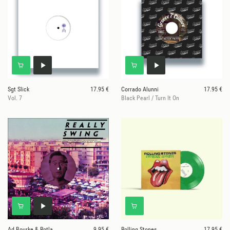
Sgt Slick
17.95 €
Corrado Alunni
17.95 €
Vol. 7
Black Pearl / Turn It On
Ad Bourke & Rotla
9.95 €
Rolling Stones
17.95 €