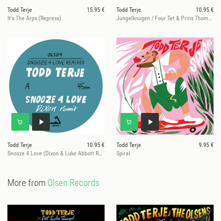
Todd Terje
15.95 €
Todd Terje
10.95 €
It's The Arps (Repress)
Jungelknugen / Four Tet & Prins Thomas Re
Todd Terje
10.95 €
Todd Terje
9.95 €
Snooze 4 Love (Dixon & Luke Abbott Rmxs)
Spiral
More from
Olsen Records