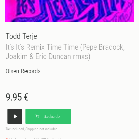
Todd Terje
It's It's Remix Time Time (Pepe Bradock,
Joakim & Eric Duncan rmxs)
Olsen Records
9.95 €
Backorder
Tax included, Shipping not included