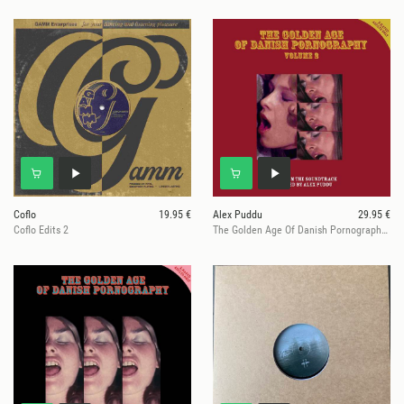
Coflo
19.95 €
Alex Puddu
29.95 €
Coflo Edits 2
The Golden Age Of Danish Pornography 2