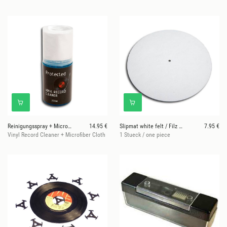
Reinigungsspray + Microfasertuch
14.95 €
Slipmat white felt / Filz weiß
7.95 €
Vinyl Record Cleaner + Microfiber Cloth
1 Stueck / one piece