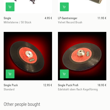
Single
4.95 €
LP-Samtreiniger
11.95 €
Mittelsterne / 50 Stück
Velvet Record Brush
Single Puck
12.95 €
Single Puck Profi
18.95 €
Standard
Edelstahl oben flach Kegelförmig
Other people bought