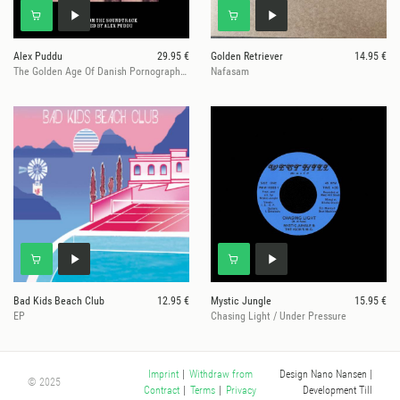
Alex Puddu
29.95 €
Golden Retriever
14.95 €
The Golden Age Of Danish Pornography 1
Nafasam
Bad Kids Beach Club
12.95 €
Mystic Jungle
15.95 €
EP
Chasing Light / Under Pressure
Design Nano Nansen
|
Imprint
|
Withdraw from
© 2025
Development Till
Contract
|
Terms
|
Privacy