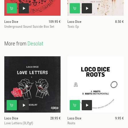
Loco Dice
109.95 €
Loco Dice
8.50 €
Underground Sound Suicide Box Set
Toxic Ep
More from
Desolat
Loco Dice
28.95 €
Loco Dice
9.95 €
Love Letters (3LP,gf)
Roots