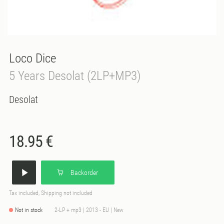
Loco Dice
5 Years Desolat (2LP+MP3)
Desolat
18.95 €
Backorder
Tax included, Shipping not included
Not in stock
2-LP + mp3 | 2013 - EU | New