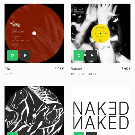
S3a
9.95 €
Various
7.95 €
Vol.2
BPC Vinyl Edits 1