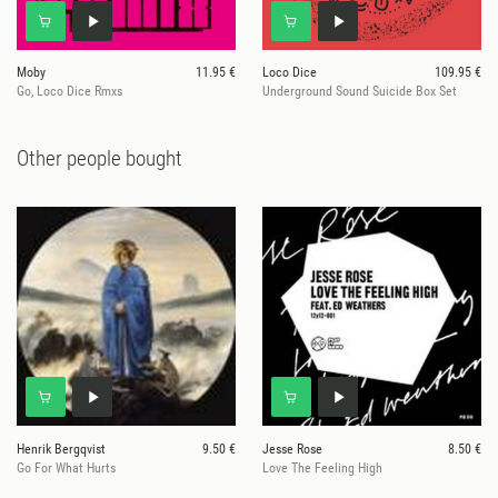
Moby
11.95 €
Loco Dice
109.95 €
Go, Loco Dice Rmxs
Underground Sound Suicide Box Set
Other people bought
Henrik Bergqvist
9.50 €
Jesse Rose
8.50 €
Go For What Hurts
Love The Feeling High