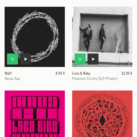
Waff
8.95 €
Livio & Roby
22.95 €
Hanzz Sup
Phantom Circles (3LP+Poster)