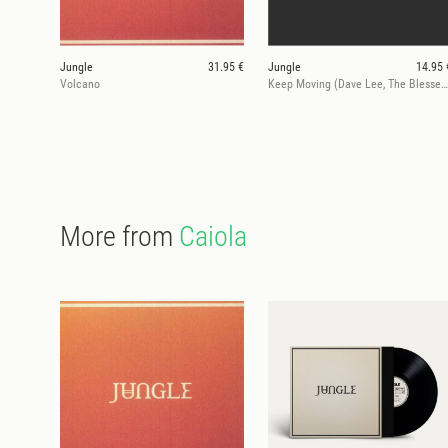
Jungle
31.95 €
Jungle
14.95 
Volcano
Keep Moving (Dave Lee, The Blessed Madonna and Gaspard Augé rmxs)
More from
Caiola