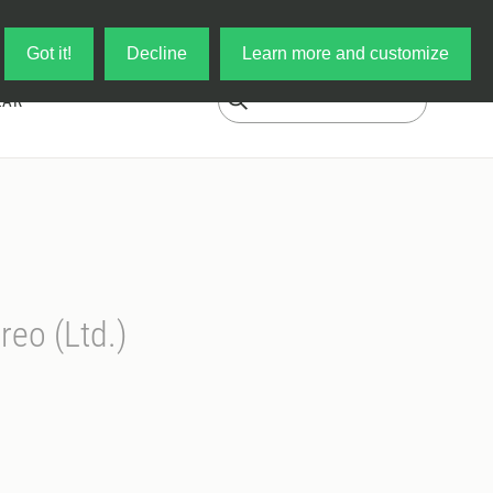
Log in
My Cart
Got it!
Decline
Learn more and customize
EAR
reo (Ltd.)