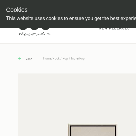
Newsletter
Customer Information
Imprint
Withdraw from C
Cookies
This website uses cookies to ensure you get the best experi
NEW RELEASES
Back
Home
/
Rock / Pop / Indie
/
Pop