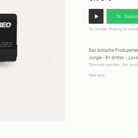
Backord
Tax included, Shipping not includ
Das britische Produzent
Jungle - ihr drittes - „Lo
Sommer werden, der ander
Studio verbracht und ist 
Read more
distancing" Zeit herausge
and go with our gut,” sag
entertaining, because tha
Herz von Jungle, wo Musi
künstlerische Vision nebe
oder The Avalanches sind 
sind auch die Regisseure
einer größeren Gemeinsch