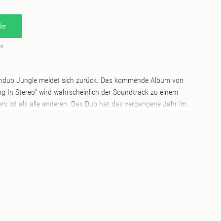
er
ed
enduo Jungle meldet sich zurück. Das kommende Album von
ving In Stereo" wird wahrscheinlich der Soundtrack zu einem
s ist als alle anderen. Das Duo hat das vergangene Jahr im
mit einer unbändigen Dancefloor-Platte für die post „social
kommen: „With this record we’ve learned to trust our instincts
t T. „We want it to be more raw, open, fun, enjoyable and
t’s what music is,” fügt J. hinzu. J und T sind das pulsierende
k, Ästhetik und Choreografie als eine unverwechselbare
neinander bestehen. Mit dem gleichen Ethos wie z.B. Gorillaz
die beiden die Produzenten, Songwriter und Musiker, aber sie
, Content-Schöpfer und Kuratoren. Sie stehen an der Spitze
aft von Kreativen. Sie sind Weltenbauer. Mit dem neuen