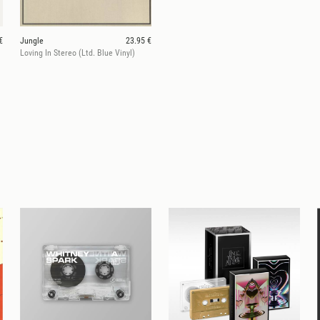
€
Jungle
23.95 €
Loving In Stereo (Ltd. Blue Vinyl)