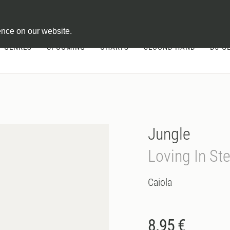
ontract
ence on our website.
GENRES
UPCOMING
CHARTS
SECOND HAND
DJ-G
Jungle
Loving In Ste
Caiola
8.95 €