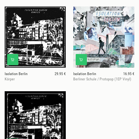
Isolation Berlin
29.95 €
Isolation Berlin
16.95 €
Körper
Berliner Schule / Protopop (1EP Vinyl)