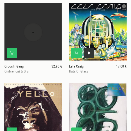
Crucchi Gang
32.95 €
Eela Craig
17.00 €
Ombrelloni & Gru
Hats Of Glass