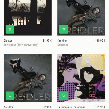
Cluster
31.95 €
Kreidler
30.95 €
Sowiesoso (50th anniversary)
Schemes
Kreidler
32.95 €
Harmonious Thelonious
29.95 €