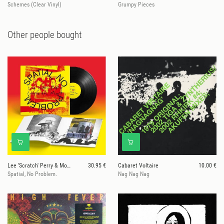
Schemes (Clear Vinyl)
Grumpy Pieces
Other people bought
Lee 'Scratch' Perry & Mouse on Mars
30.95 €
Cabaret Voltaire
10.00 €
Spatial, No Problem.
Nag Nag Nag