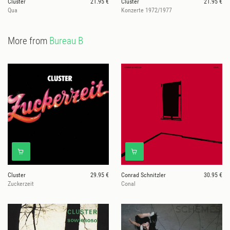
Cluster
21.95 €
Cluster
21.95 €
Qua
Konzerte 1972/1977
More from
Bureau B
Cluster
29.95 €
Conrad Schnitzler
30.95 €
Zuckerzeit
Conal