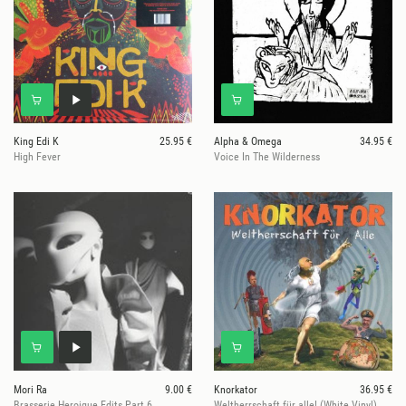
King Edi K
25.95 €
Alpha & Omega
34.95 €
High Fever
Voice In The Wilderness
Mori Ra
9.00 €
Knorkator
36.95 €
Brasserie Heroique Edits Part 6
Weltherrschaft für alle! (White Vinyl)