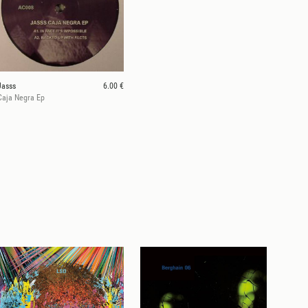
Jasss
6.00 €
Caja Negra Ep