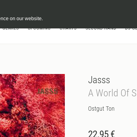
ontract
ence on our website.
GENRES
UPCOMING
CHARTS
SECOND HAND
DJ-G
Jasss
A World Of S
Ostgut Ton
22.95 €