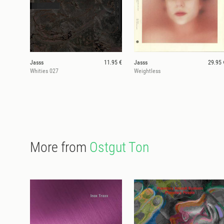
Jasss
11.95 €
Jasss
29.95 
Whities 027
Weightless
More from
Ostgut Ton