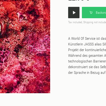
Backord
Tax included, Shipping not includ
A World Of Service ist d
Künstlerin JASSS alias Si
Projekt der kontinuierlic
Während des gesamten Alb
technologischen Barrieren
dekonstruiert sie das Sel
der Sprache in Bezug auf