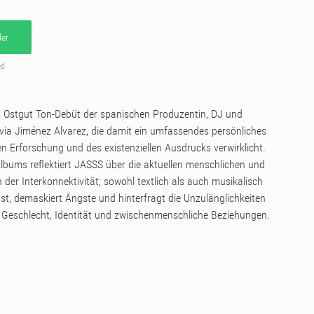
er
ed
as Ostgut Ton-Debüt der spanischen Produzentin, DJ und
lvia Jiménez Alvarez, die damit ein umfassendes persönliches
hen Erforschung und des existenziellen Ausdrucks verwirklicht.
ums reflektiert JASSS über die aktuellen menschlichen und
 der Interkonnektivität; sowohl textlich als auch musikalisch
bst, demaskiert Ängste und hinterfragt die Unzulänglichkeiten
 Geschlecht, Identität und zwischenmenschliche Beziehungen.