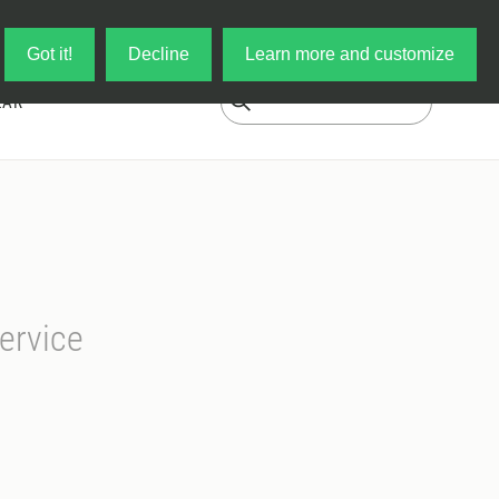
Log in
My Cart
Got it!
Decline
Learn more and customize
EAR
ervice