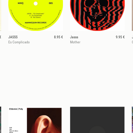
€
JASSS
8.95 €
Jasss
9.95 €
Es Complicado
Mother