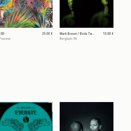
LSD
25.00 €
Mark Broom / Birds Two Cage / P. Gräser
10.00 €
Process
Berghain 06