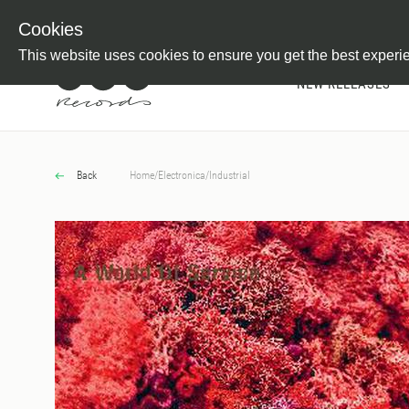
Newsletter
Customer Information
Imprint
Withdraw from C
Cookies
This website uses cookies to ensure you get the best experi
NEW RELEASES
Back
Home
/
Electronica
/
Industrial