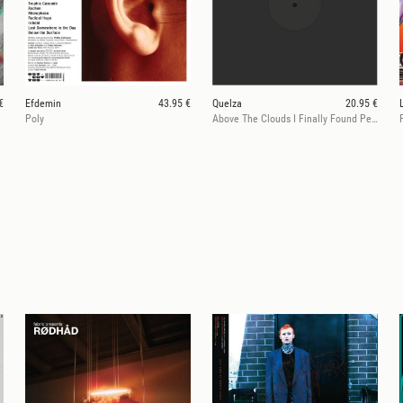
€
Efdemin
43.95 €
Quelza
20.95 €
Poly
Above The Clouds I Finally Found Peace