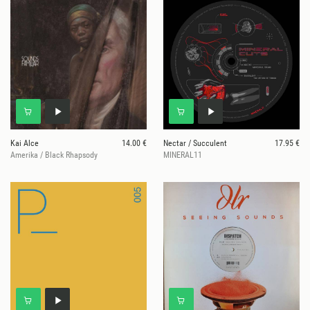
Kai Alce
14.00 €
Nectar / Succulent
17.95 €
Amerika / Black Rhapsody
MINERAL11