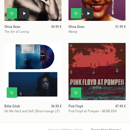
Olivia Dean
34.95 €
Olivia Dean
31.95 €
The Art of Loving
Messy
Billie Eilish
36.95 €
Pink Floyd
47.95 €
Hit Me Hard and Soft (Blue+orange LP)
Pink Floyd at Pompeii - MCMLXXII
Design Nano Nansen
|