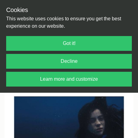
Cookies
Back
Home
/
Rock / Pop / Indie
/
Pop
This website uses cookies to ensure you get the best
experience on our website.
Got it!
Decline
Learn more and customize