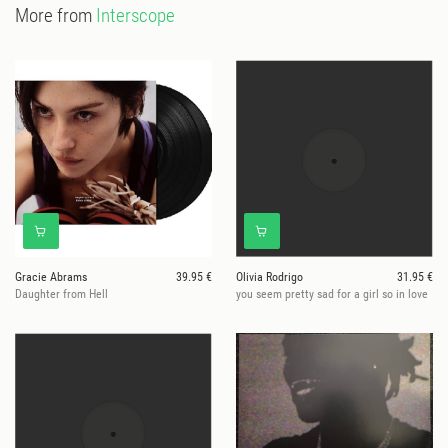
More from
Interscope
Gracie Abrams
39.95 €
Olivia Rodrigo
31.95 €
Daughter from Hell
you seem pretty sad for a girl so in love