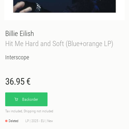
Billie Eilish
Hit Me Hard and Soft (Blue+orange LP)
Interscope
36.95 €
Backorder
Tax included, Shipping not included
Deleted
LP | 2025 - EU | New