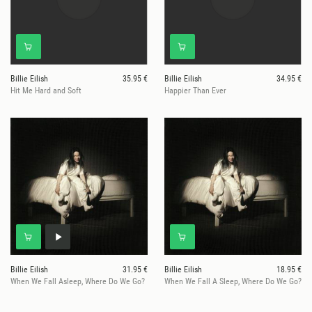
Billie Eilish
35.95 €
Billie Eilish
34.95 €
Hit Me Hard and Soft
Happier Than Ever
Billie Eilish
31.95 €
Billie Eilish
18.95 €
When We Fall Asleep, Where Do We Go?
When We Fall A Sleep, Where Do We Go?