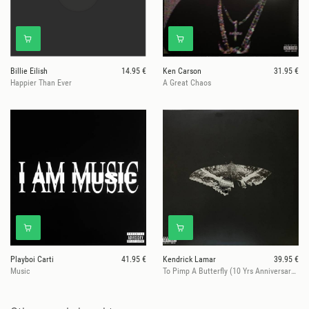
Billie Eilish
14.95 €
Ken Carson
31.95 €
Happier Than Ever
A Great Chaos
Playboi Carti
41.95 €
Kendrick Lamar
39.95 €
Music
To Pimp A Butterfly (10 Yrs Anniversary Ed.)