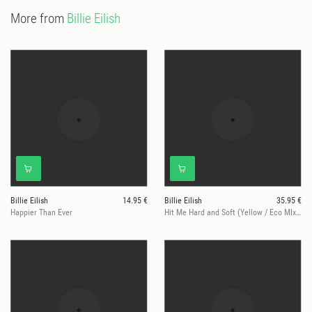
von gleich 16x Platin und weiteren Gold-Auszeichnungen. Den
More from
Billie Eilish
zweiten Oscar gewann sie für ihren Barbie-Beitrag „What I Was
Made For“.rnBeim dritten Album „HIT ME HARD AND SOFT“
handle es sich ganz klar um das gewagteste Albumstatement
ihrer Karriere, ließ Eilish schon im Vorfeld durchblicken. Vor allem
sage der Albumtitel eigentlich schon alles: Es ist ein wahnsinnig
emotionales Werk, das berührt, das harte und auch softe Schläge
austeilt, indem die 22-Jährige inhaltlich und klanglich immer
wieder neue Genre-Grenzen absteckt. Vor allem vertraut die
vielfache GRAMMY- und Oscar-Gewinnerin auch dieses Mal auf
ihre Instinkte – und unterstreicht genau damit erneut, weshalb sie
als die spannendste Songwriterin unserer Zeit gilt.
Billie Eilish
14.95 €
Billie Eilish
35.95 €
Happier Than Ever
Hit Me Hard and Soft (Yellow / Eco MIx Vinyl)