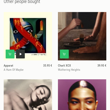
Other people bought
Apparat
35.95 €
Charli XCX
39.95 €
A Hum Of Maybe
Wuthering Heights