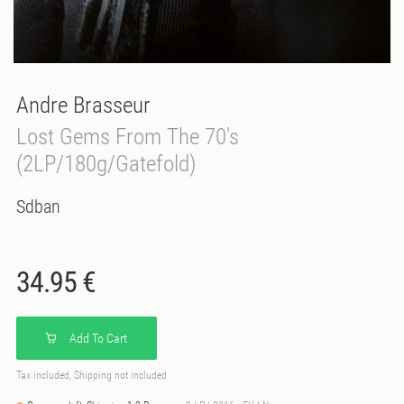
Andre Brasseur
Lost Gems From The 70's
(2LP/180g/Gatefold)
Sdban
34.95 €
Add To Cart
Tax included, Shipping not included