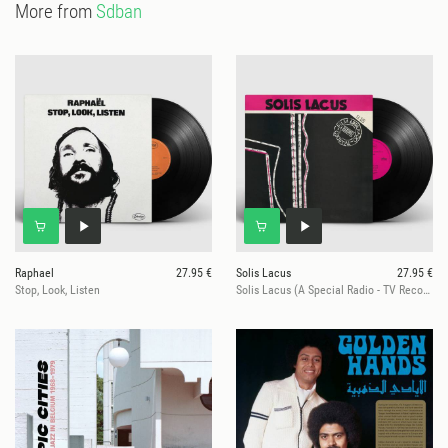
More from
Sdban
Raphael
27.95 €
Solis Lacus
27.95 €
Stop, Look, Listen
Solis Lacus (A Special Radio - TV Record No.15)