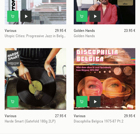
Various
29.95 €
Golden Hands
23.95 €
Utopic Cities: Progressive Jazz in Belgium 1968-79
Golden Hands
Various
27.95 €
Various
29.95 €
Harde Smart (Gatefold 180g 2LP)
Discophilia Belgica 1975-87 Pt.2